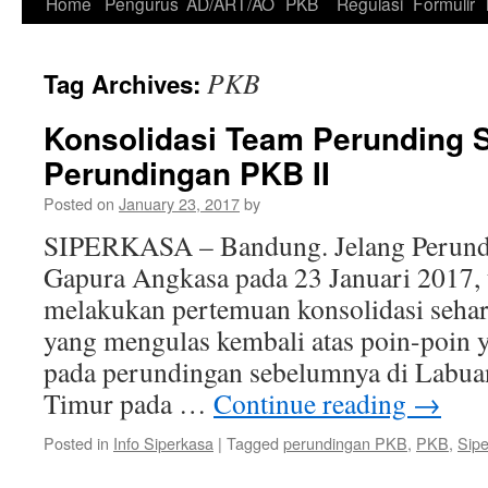
Skip
Home
Pengurus
AD/ART/AO
PKB
Regulasi
Formulir
to
PKB
Tag Archives:
content
Konsolidasi Team Perunding S
Perundingan PKB II
Posted on
January 23, 2017
by
SIPERKASA – Bandung. Jelang Perund
Gapura Angkasa pada 23 Januari 2017, 
melakukan pertemuan konsolidasi sehar
yang mengulas kembali atas poin-poin 
pada perundingan sebelumnya di Labua
Timur pada …
Continue reading
→
Posted in
Info Siperkasa
|
Tagged
perundingan PKB
,
PKB
,
Sip