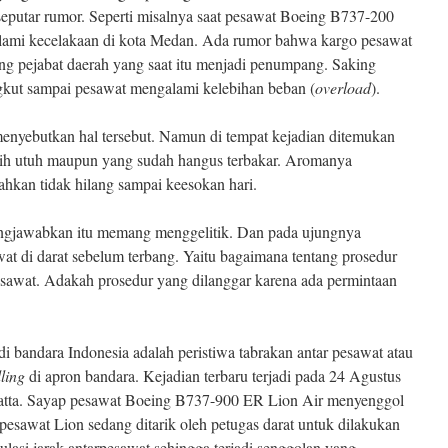
seputar rumor. Seperti misalnya saat pesawat Boeing B737-200
lami kecelakaan di kota Medan. Ada rumor bahwa kargo pesawat
ng pejabat daerah yang saat itu menjadi penumpang. Saking
kut sampai pesawat mengalami kelebihan beban (
overload
).
menyebutkan hal tersebut. Namun di tempat kejadian ditemukan
sih utuh maupun yang sudah hangus terbakar. Aromanya
hkan tidak hilang sampai keesokan hari.
ungjawabkan itu memang menggelitik. Dan pada ujungnya
at di darat sebelum terbang. Yaitu bagaimana tentang prosedur
awat. Adakah prosedur yang dilanggar karena ada permintaan
di bandara Indonesia adalah peristiwa tabrakan antar pesawat atau
ling
di apron bandara. Kejadian terbaru terjadi pada 24 Agustus
atta. Sayap pesawat Boeing B737-900 ER Lion Air menyenggol
u pesawat Lion sedang ditarik oleh petugas darat untuk dilakukan
lasi jarak antarpesawat sehingga terjadi senggolan yang