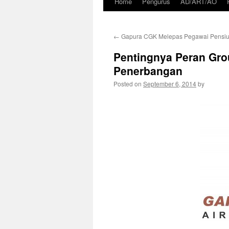
Home
Pengurus
AD/ART/AO
Skip
to
←
Gapura CGK Melepas Pegawai Pensi
content
Pentingnya Peran Gro
Penerbangan
Posted on
September 6, 2014
by