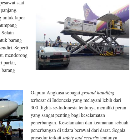
pesawat saat
 panjang.
 untuk lapor
enumpang
 Selain
ntuk barang
ndiri. Seperti
at, mendorong
i parkir,
n barang
Gapura Angkasa sebagai
ground handling
terbesar di Indonesia yang melayani lebih dari
300 flights se-Indonesia tentunya memiliki peran
yang sangat penting bagi keselamatan
penerbangan. Keselamatan dan keamanan sebuah
penerbangan di udara berawal dari darat. Segala
prosedur terkait
safety and security
tentunya