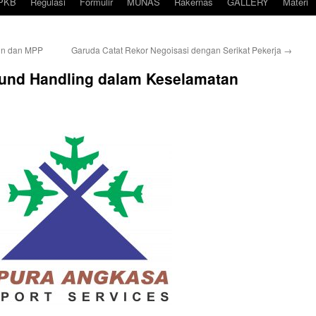
PKB
Regulasi
Formulir
MUNAS
Rakernas
GALLERY
Materi
un dan MPP
Garuda Catat Rekor Negoisasi dengan Serikat Pekerja
→
und Handling dalam Keselamatan