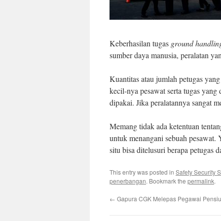
Keberhasilan tugas
ground handlin
sumber daya manusia, peralatan yan
Kuantitas atau jumlah petugas yang
kecil-nya pesawat serta tugas yang 
dipakai. Jika peralatannya sangat 
Memang tidak ada ketentuan tentang
untuk menangani sebuah pesawat. Ya
situ bisa ditelusuri berapa petugas 
This entry was posted in
Safety Security 
penerbangan
. Bookmark the
permalink
.
←
Gapura CGK Melepas Pegawai Pensi