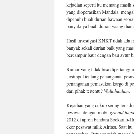
kejadian seperti itu memang masih 
yang dioperasikan Mandala, menga
dipenuhi buah durian bawaan seora
banyaknya buah durian yaang diang
Hasil investigasi KNKT tidak ada 
banyak sekali durian baik yang ma
bercampur baur dengan bau avtur ba
Rumor yang tidak bisa dipertangg
tersimpul tentang penanganan pesaw
penanganan pemasukan kargo di pes
dari pihak tertentu?
Wallahualam
.
Kejadian yang cukup sering terjadi 
pesawat dengan mobil
ground hand
2012 di apron bandara Soekarno-H
ekor pesawat milik Airfast. Saat it
pengecekan. Petugas salah mengalku