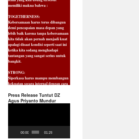
TOGETHERNESS:
Kebersamaan harus terus dibangun
demi pencapaian masa depan yang
lebih baik karena tanpa kebersamaan
kita tidak akan pernah menjadi kuat
apalagi disaat kondisi seperti saat ini
ketika kita sedang menghadapi
tantangan yang sangat serius untuk
bangkit.
STRONG:
Siperkasa harus mampu membangun
kekuatan secara internal dengan cara
membangun kepercayaan (Trust)
antar satu dengan yang lain dalam
organisasi, sehingga mampu menjadi
Press Release Tuntut DZ
spirit dan kekuatan. Bila kita mampu
Agus Priyanto Mundur
saling menguatkan maka kita akan
Video
sanggup menghadapi tantangan dan
Player
hambatan sehebat apapun itu.
HARMONY :
Dalam berjuang tentu kita tidak bisa
00:00
01:29
berjalan sendiri. Sinergitas yang kuat