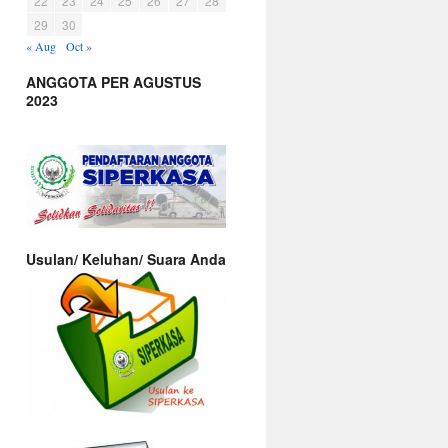
22
23
24
25
26
27
28
29
30
« Aug
Oct »
ANGGOTA PER AGUSTUS
2023
Usulan/ Keluhan/ Suara Anda