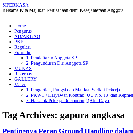
SIPERKASA
Bersama Kita Majukan Perusahaan demi Kesejahteraan Anggota
Skip
Home
to
Pengurus
content
AD/ART/AO
PKB
Regulasi
Formulir
1. Pendaftaran Anggota SP
2. Pengunduran Diri Anggota SP
MUNAS
Rakernas
GALLERY
Materi
1. Pengertian, Fungsi dan Manfaat Serikat Pekerja
2. PKWT / Karyawan Kontrak, UU No. 13 dan Kepmen
3. Hak-hak Pekerja Outsourcing (Alih Daya)
Tag Archives:
gapura angkasa
Pentingnya Peran Ground Handling dala