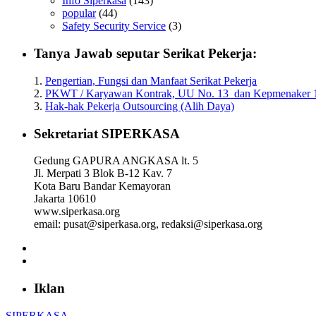
Info Siperkasa
(143)
popular
(44)
Dirgahayu Siperkasa ke 22, Semoga Allah SWT Tuhan Yang
Safety Security Service
(3)
PERUSAHAAN MAJU KARYAWAN SEJAHTERA.
Tanya Jawab seputar Serikat Pekerja:
Solidaritas Forever.
Ketum Siperkasa
--02Dec2021--
1.
Pengertian, Fungsi dan Manfaat Serikat Pekerja
2.
PKWT / Karyawan Kontrak, UU No. 13 dan Kepmenaker 
3.
Hak-hak Pekerja Outsourcing (Alih Daya)
--END--
Sekretariat SIPERKASA
Gedung GAPURA ANGKASA lt. 5
Jl. Merpati 3 Blok B-12 Kav. 7
Kota Baru Bandar Kemayoran
Jakarta 10610
www.siperkasa.org
email: pusat@siperkasa.org, redaksi@siperkasa.org
Iklan
SIPERKASA