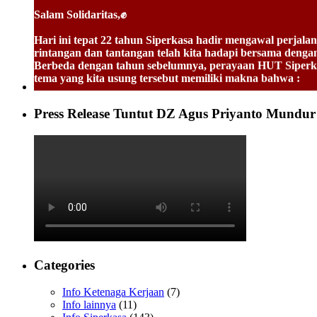
Salam Solidaritas,✊
Hari ini tepat 22 tahun Siperkasa hadir mengawal perja
rintangan dan tantangan telah kita hadapi bersama deng
Berbeda dengan tahun sebelumnya, perayaan HUT Sip
tema yang kita usung tersebut memiliki makna bahwa :
TOGETHERNESS:
Kebersamaan harus terus dibangun demi pencapaian masa de
Press Release Tuntut DZ Agus Priyanto Mundur
ketika kita sedang menghadapi tantangan yang sangat seri
STRONG:
Siperkasa harus mampu membangun kekuatan secara intern
dan kekuatan. Bila kita mampu saling menguatkan maka 
HARMONY :
Dalam berjuang tentu kita tidak bisa berjalan sendiri. S
sehingga dengan semangat saling bekerjasama tersebut a
SOLIDARITY:
Kekuatan terbesar dari sebuah Serikat Pekerja adalah solid
Categories
soliditas diantara Pengurus dan anggota dan sebaliknya. 
Info Ketenaga Kerjaan
(7)
Karena itu para anggota pengurus dan anggota Siperkasa y
Info lainnya
(11)
tindakan untuk kemajuan harus terus kita selaraskan demi 