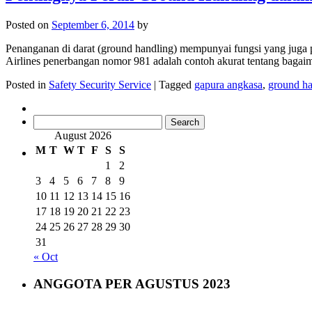
Posted on
September 6, 2014
by
Penanganan di darat (ground handling) mempunyai fungsi yang juga p
Airlines penerbangan nomor 981 adalah contoh akurat tentang bagai
Posted in
Safety Security Service
|
Tagged
gapura angkasa
,
ground ha
Search
for:
August 2026
M
T
W
T
F
S
S
1
2
3
4
5
6
7
8
9
10
11
12
13
14
15
16
17
18
19
20
21
22
23
24
25
26
27
28
29
30
31
« Oct
ANGGOTA PER AGUSTUS 2023