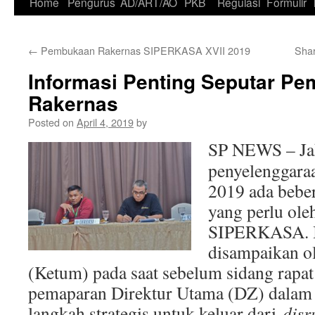
Skip
Home
Pengurus
AD/ART/AO
PKB
Regulasi
Formulir
to
←
Pembukaan Rakernas SIPERKASA XVII 2019
Shar
content
Informasi Penting Seputar P
Rakernas
Posted on
April 4, 2019
by
SP NEWS – Ja
penyelenggara
2019 ada beber
yang perlu ole
SIPERKASA. In
disampaikan 
(Ketum) pada saat sebelum sidang rapat
pemaparan Direktur Utama (DZ) dalam
langkah strategis untuk keluar dari
disr