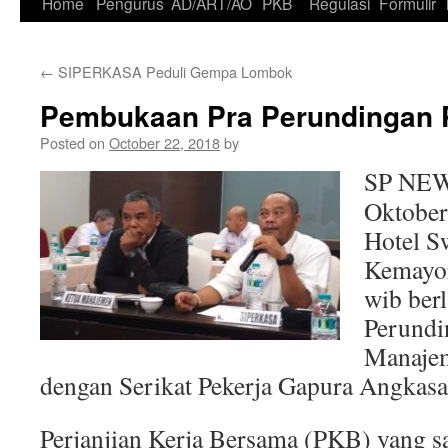
Skip
Home
Pengurus
AD/ART/AO
PKB
Regulasi
Formulir
to
←
SIPERKASA Peduli Gempa Lombok
content
Pembukaan Pra Perundingan
Posted on
October 22, 2018
by
SP NEWS
Oktober
Hotel S
Kemayor
wib ber
Perundi
Manaje
dengan Serikat Pekerja Gapura Angka
Perjanjian Kerja Bersama (PKB) yang sa