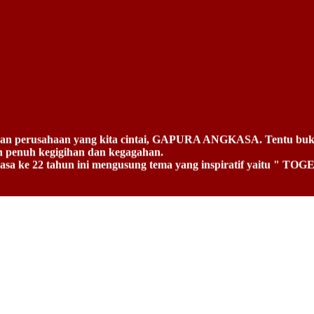
lanan perusahaan yang kita cintai, GAPURA ANGKASA. Tentu buka
an penuh kegigihan dan kegagahan.
erkasa ke 22 tahun ini mengusung tema yang inspiratif y
pan yang lebih baik karena tanpa kebersamaan kita tidak akan pe
us untuk bangkit.
al dengan cara membangun kepercayaan (Trust) antar satu denga
kita akan sanggup menghadapi tantangan dan hambatan sehebat a
inergitas yang kuat dengan semua elemen di dalam perusahaan mau