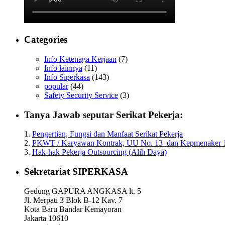
sehingga dengan semangat saling bekerjasama tersebut a
SOLIDARITY:
Kekuatan terbesar dari sebuah Serikat Pekerja adalah solid
soliditas diantara Pengurus dan anggota dan sebaliknya. 
Categories
Karena itu para anggota pengurus dan anggota Siperkasa y
Info Ketenaga Kerjaan
(7)
tindakan untuk kemajuan harus terus kita selaraskan demi 
Info lainnya
(11)
Info Siperkasa
(143)
Dirgahayu Siperkasa ke 22, Semoga Allah SWT Tuhan Yang
popular
(44)
PERUSAHAAN MAJU KARYAWAN SEJAHTERA.
Safety Security Service
(3)
Solidaritas Forever.
Tanya Jawab seputar Serikat Pekerja:
Ketum Siperkasa
--02Dec2021--
1.
Pengertian, Fungsi dan Manfaat Serikat Pekerja
2.
PKWT / Karyawan Kontrak, UU No. 13 dan Kepmenaker 
3.
Hak-hak Pekerja Outsourcing (Alih Daya)
--END--
Sekretariat SIPERKASA
Gedung GAPURA ANGKASA lt. 5
Jl. Merpati 3 Blok B-12 Kav. 7
Kota Baru Bandar Kemayoran
Jakarta 10610