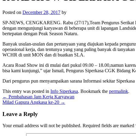
Posted on
December 28, 2017
by
SP-NEWS, CENGKARENG. Rabu (27/17),Team Pengurus Serikat Peke
dengan mengunjungi karyawan di beberapa unit di lapangan Landside
bertepatan dengan Peak Season Nataru.
Banyak usulan-usulan dan pertanyaan yang diajukan kepada pengurus,
operasional kerja, dan tentunya yang yang paling banyak di tanya
WCHR di unit MON dan di buatkan SLA.
Acara Road Show ini di mulai dari pukul 09.00 – 18.00,namun karena 
bisa kami kunjungi,” ujar Ismail, Pengurus Siperkasa CGK Bidang K
Dari pengurus pun menyampaikan sarana Informasi sekitar Siperkasa 
This entry was posted in
Info Siperkasa
. Bookmark the
permalink
.
←
Pembahasan Jam Kerja Karyawan
Milad Gapura Angkasa ke-20
→
Leave a Reply
Your email address will not be published.
Required fields are marked