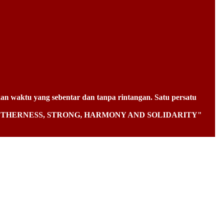
n waktu yang sebentar dan tanpa rintangan. Satu persatu
aitu " TOGETHERNESS, STRONG, HARMONY AND SOLIDARITY"
rnah menjadi kuat apalagi disaat kondisi seperti saat ini
n yang lain dalam organisasi, sehingga mampu menjadi spirit
papun itu.
pun di luar perusahaan harus selalu dibangun dan dijaga