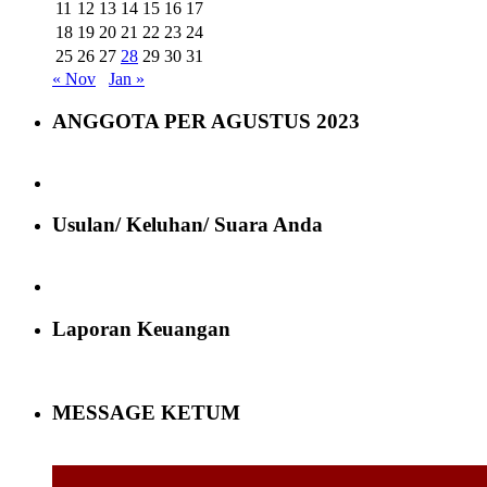
11
12
13
14
15
16
17
18
19
20
21
22
23
24
25
26
27
28
29
30
31
« Nov
Jan »
ANGGOTA PER AGUSTUS 2023
Usulan/ Keluhan/ Suara Anda
Laporan Keuangan
MESSAGE KETUM