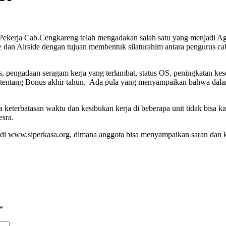
rja Cab.Cengkareng telah mengadakan salah satu yang menjadi A
 dan Airside dengan tujuan membentuk silaturahim antara pengurus ca
 pengadaan seragam kerja yang terlambat, status OS, peningkatan kese
kan tentang Bonus akhir tahun. Ada pula yang menyampaikan bahwa da
keterbatasan waktu dan kesibukan kerja di beberapa unit tidak bisa ka
esra.
di www.siperkasa.org, dimana anggota bisa menyampaikan saran dan ke
*