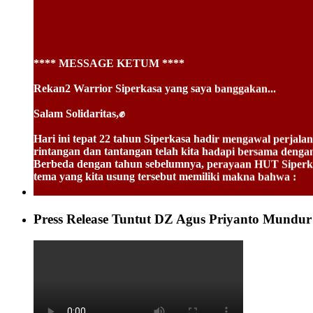
**** MESSAGE KETUM ****
Rekan2 Warrior Siperkasa yang saya banggakan...
Salam Solidaritas,✊
Hari ini tepat 22 tahun Siperkasa hadir mengawal perja
rintangan dan tantangan telah kita hadapi bersama deng
Berbeda dengan tahun sebelumnya, perayaan HUT Sip
tema yang kita usung tersebut memiliki makna bahwa :
TOGETHERNESS:
Kebersamaan harus terus dibangun demi pencapaian masa de
ketika kita sedang menghadapi tantangan yang sangat seri
Press Release Tuntut DZ Agus Priyanto Mundur
STRONG:
Siperkasa harus mampu membangun kekuatan secara intern
dan kekuatan. Bila kita mampu saling menguatkan maka 
HARMONY :
Dalam berjuang tentu kita tidak bisa berjalan sendiri. S