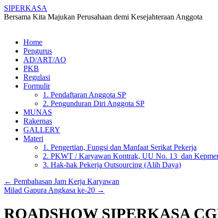
SIPERKASA
Bersama Kita Majukan Perusahaan demi Kesejahteraan Anggota
Skip
Home
to
Pengurus
content
AD/ART/AO
PKB
Regulasi
Formulir
1. Pendaftaran Anggota SP
2. Pengunduran Diri Anggota SP
MUNAS
Rakernas
GALLERY
Materi
1. Pengertian, Fungsi dan Manfaat Serikat Pekerja
2. PKWT / Karyawan Kontrak, UU No. 13 dan Kepmen
3. Hak-hak Pekerja Outsourcing (Alih Daya)
←
Pembahasan Jam Kerja Karyawan
Milad Gapura Angkasa ke-20
→
ROADSHOW SIPERKASA C