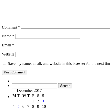
Comment
*
Name
*
Email
*
Website
Save my name, email, and website in this browser for the next ti
Search
for:
December 2017
M
T
W
T
F
S
S
1
2
3
4
5
6
7
8
9
10