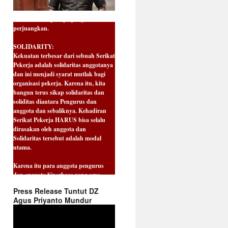
mudah mencapai apa yang kita
perjuangkan.
SOLIDARITY:
Kekuatan terbesar dari sebuah Serikat
Pekerja adalah solidaritas anggotanya
dan ini menjadi syarat mutlak bagi
organisasi pekerja. Karena itu, kita
bangun terus sikap solidaritas dan
soliditas diantara Pengurus dan
anggota dan sebaliknya. Kehadiran
Serikat Pekerja HARUS bisa selalu
dirasakan oleh anggota dan
Solidaritas tersebut adalah modal
utama.
Karena itu para anggota pengurus
dan anggota Siperkasa yang saya
banggakan, marilah kita maknai HUT
yang ke 22 ini sebagai fase perubahan
Press Release Tuntut DZ
ke era yang lebih baik lagi. Pola pikir
Agus Priyanto Mundur
dan tindakan untuk kemajuan harus
Video
terus kita selaraskan demi
Player
keberlangsungan perusahaan yang