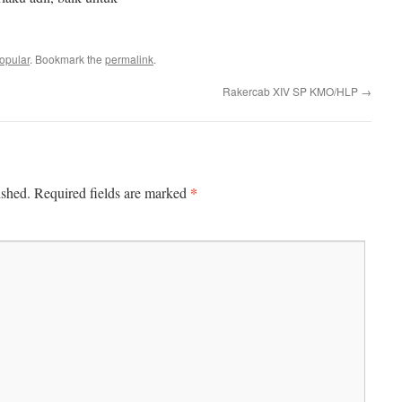
opular
. Bookmark the
permalink
.
Rakercab XIV SP KMO/HLP
→
*
ished.
Required fields are marked