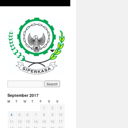
September 2017
M
T
W
T
F
S
S
1
2
3
4
5
6
7
8
9
10
**** MESSAGE KETUM ****
11
12
13
14
15
16
17
Rekan2 Warrior Siperkasa yang saya