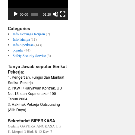
kita cintai dan eksistensi organisasi
kita.
00:00
01:29
Dirgahayu Siperkasa ke 22, Semoga
Allah SWT Tuhan Yang Maha Kuasa
melindungi perjuangan kita untuk
Categories
berubah menjadi lebih baik bersama
Info Ketenaga Kerjaan
(7)
perusahaan sehingga tercipta
Info lainnya
(11)
PERUSAHAAN MAJU KARYAWAN
Info Siperkasa
(143)
SEJAHTERA.
popular
(44)
Safety Security Service
(3)
Solidaritas Forever.
Ketum Siperkasa
Tanya Jawab seputar Serikat
--02Dec2021--
Pekerja:
1.
Pengertian, Fungsi dan Manfaat
Serikat Pekerja
--END--
2.
PKWT / Karyawan Kontrak, UU
No. 13 dan Kepmenaker 100
Tahun 2004
3.
Hak-hak Pekerja Outsourcing
(Alih Daya)
Sekretariat SIPERKASA
Gedung GAPURA ANGKASA lt. 5
Jl. Merpati 3 Blok B-12 Kav. 7