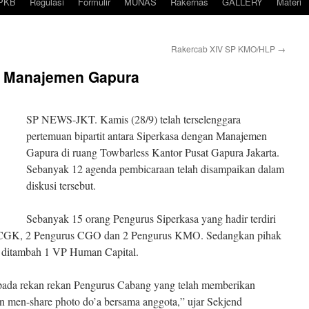
PKB
Regulasi
Formulir
MUNAS
Rakernas
GALLERY
Materi
Rakercab XIV SP KMO/HLP
→
an Manajemen Gapura
SP NEWS-JKT. Kamis (28/9) telah terselenggara
pertemuan bipartit antara Siperkasa dengan Manajemen
Gapura di ruang Towbarless Kantor Pusat Gapura Jakarta.
Sebanyak 12 agenda pembicaraan telah disampaikan dalam
diskusi tersebut.
Sebanyak 15 orang Pengurus Siperkasa yang hadir terdiri
us CGK, 2 Pengurus CGO dan 2 Pengurus KMO. Sedangkan pihak
i ditambah 1 VP Human Capital.
epada rekan rekan Pengurus Cabang yang telah memberikan
 men-share photo do’a bersama anggota,” ujar Sekjend