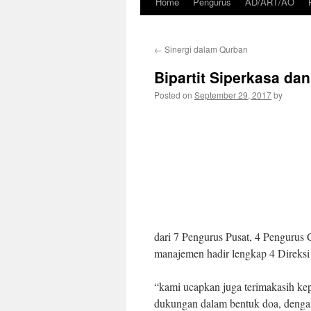
Home
Pengurus
AD/ART/AO
Skip
to
←
Sinergi dalam Qurban
content
Bipartit Siperkasa d
Posted on
September 29, 2017
by
dari 7 Pengurus Pusat, 4 Pengur
manajemen hadir lengkap 4 Direks
“kami ucapkan juga terimakasih k
dukungan dalam bentuk doa, dengan