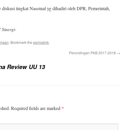
 diskusi tingkat Nasoinal yg dihadiri oleh DPR, Pemerintah,
Sinergi-
erjaan
. Bookmark the
permalink
.
Perundingan PKB 2017-2018
→
a Review UU 13
*
ished.
Required fields are marked