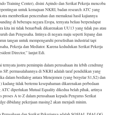
o Training Center), disini Apindo dan Serikat Pekerja mencoba
kepentingan untuk kemajuan NKRI, badan research ATC yang
Astra memberikan pencerahan dan memaknai hasil kajiannya
banding di beberapa negara Eropa, ternyata beliau berpendapat
a kita ini tidak benar/baik dikarenakan UU13 yang tidak pas atau
ruh dan Pengusaha. Intinya di negara maju seperti Jepang dan
urun tangan untuk mempengaruhi perselisihan industrial tapi
gusaha, Pekerja dan Mediator. Karena kedudukan Serikat Pekerja
sident Director,” lanjut Edi.
 ternyata justru pemimpin dalam perusahaan itu lebih cendrung
us SP, permasalahannya di NKRI adalah taraf pendidikan yang
ika dalam berdialog antara Menejemen (yang bergelar S1,S2) dan
) kadang tidak bertemu kesepahaman dikarenakan perbedaan
 ATC diperlukan Mutual Equality dikedua belah pihak, artinya
is proses A to Z dalam perusahaan kepada Pengurus Serikat
dge dibidang pekerjaan masing2 akan menjadi minim.
eh Perusahaan dan Serikat Pekerjanya adalah SOSIAL DIALOG