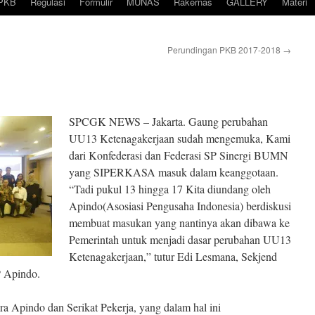
PKB
Regulasi
Formulir
MUNAS
Rakernas
GALLERY
Materi
Perundingan PKB 2017-2018
→
SPCGK NEWS – Jakarta. Gaung perubahan
UU13 Ketenagakerjaan sudah mengemuka, Kami
dari Konfederasi dan Federasi SP Sinergi BUMN
yang SIPERKASA masuk dalam keanggotaan.
“Tadi pukul 13 hingga 17 Kita diundang oleh
Apindo(Asosiasi Pengusaha Indonesia) berdiskusi
membuat masukan yang nantinya akan dibawa ke
Pemerintah untuk menjadi dasar perubahan UU13
Ketenagakerjaan,” tutur Edi Lesmana, Sekjend
 Apindo.
tara Apindo dan Serikat Pekerja, yang dalam hal ini