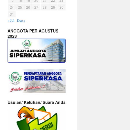
17
18
19
20
21
22
23
24
25
26
27
28
29
30
31
« Jul
Dec »
ANGGOTA PER AGUSTUS
2023
Usulan/ Keluhan/ Suara Anda