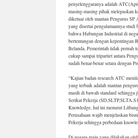
penyelenggaranya adalah ATC(Apind
masing-masing pihak melepaskan 
diketuai oleh mantan Pengurus SP 
yang disertai pengalamannya studi 
bahwa Hubungan Industrial di negar
bertentangan dengan kepentingan Bu
Belanda, Pemerintah tidak pernah t
cukup sampai tripartiet antara Pen
sudah benar-benar setara dengan Pre
“Kajian badan research ATC menilai
yang terbaik adalah mantan pengur
masih di bawah standard sehingga j
Serikat Pekerja (SD,SLTP,SLTA,S1
Knowledge, hal ini menurut Litbang
Perusahaan wajib menjelaskan bisn
Pekerja sehingga perbedaan knowle
Di negara maju yang dilakukan ol