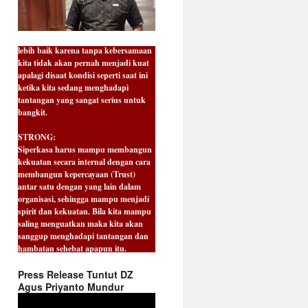
Kebersamaan harus terus dibangun
demi pencapaian masa depan yang
lebih baik karena tanpa kebersamaan
kita tidak akan pernah menjadi kuat
apalagi disaat kondisi seperti saat ini
ketika kita sedang menghadapi
tantangan yang sangat serius untuk
bangkit.
STRONG:
Siperkasa harus mampu membangun
kekuatan secara internal dengan cara
membangun kepercayaan (Trust)
antar satu dengan yang lain dalam
organisasi, sehingga mampu menjadi
spirit dan kekuatan. Bila kita mampu
saling menguatkan maka kita akan
sanggup menghadapi tantangan dan
hambatan sehebat apapun itu.
HARMONY :
Dalam berjuang tentu kita tidak bisa
Press Release Tuntut DZ
berjalan sendiri. Sinergitas yang kuat
Agus Priyanto Mundur
dengan semua elemen di dalam
Video
perusahaan maupun di luar