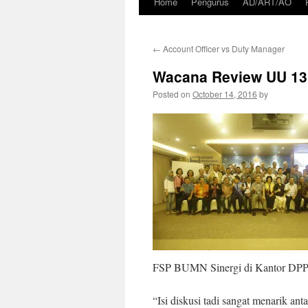
Home
Pengurus
AD/ART/AO
Skip
to
←
Account Officer vs Duty Manager
content
Wacana Review UU 13
Posted on
October 14, 2016
by
FSP BUMN Sinergi di Kantor DPP
“Isi diskusi tadi sangat menarik an