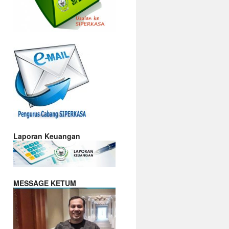
**** MESSAGE KETUM ****
Rekan2 Warrior Siperkasa yang saya
banggakan...
Salam Solidaritas,
Hari ini tepat 22 tahun Siperkasa
hadir mengawal perjalanan
perusahaan yang kita cintai,
GAPURA ANGKASA. Tentu bukan
waktu yang sebentar dan tanpa
rintangan. Satu persatu rintangan dan
tantangan telah kita hadapi bersama
dengan penuh kegigihan dan
Laporan Keuangan
kegagahan.
Berbeda dengan tahun sebelumnya,
perayaan HUT Siperkasa ke 22 tahun
ini mengusung tema yang inspiratif
yaitu " TOGETHERNESS, STRONG,
MESSAGE KETUM
HARMONY AND SOLIDARITY"
tema yang kita usung tersebut
memiliki makna bahwa :
TOGETHERNESS: