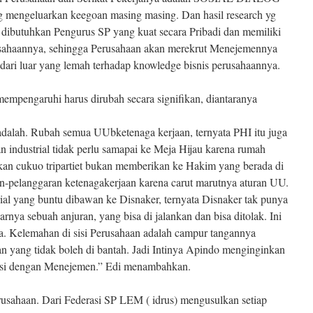
ng mengeluarkan keegoan masing masing. Dan hasil research yg
an dibutuhkan Pengurus SP yang kuat secara Pribadi dan memiliki
ahaannya, sehingga Perusahaan akan merekrut Menejemennya
t dari luar yang lemah terhadap knowledge bisnis perusahaannya.
empengaruhi harus dirubah secara signifikan, diantaranya
 adalah. Rubah semua UUbketenaga kerjaan, ternyata PHI itu juga
an industrial tidak perlu samapai ke Meja Hijau karena rumah
ikan cukuo tripartiet bukan memberikan ke Hakim yang berada di
n-pelanggaran ketenagakerjaan karena carut marutnya aturan UU.
rial yang buntu dibawan ke Disnaker, ternyata Disnaker tak punya
nya sebuah anjuran, yang bisa di jalankan dan bisa ditolak. Ini
ja. Kelemahan di sisi Perusahaan adalah campur tangannya
 yang tidak boleh di bantah. Jadi Intinya Apindo menginginkan
aksi dengan Menejemen.” Edi menambahkan.
erusahaan. Dari Federasi SP LEM ( idrus) mengusulkan setiap