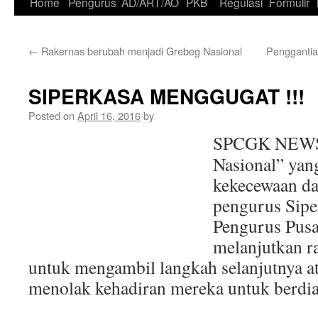
Skip
Home
Pengurus
AD/ART/AO
PKB
Regulasi
Formulir
to
←
Rakernas berubah menjadi Grebeg Nasional
Penggantia
content
SIPERKASA MENGGUGAT !!!
Posted on
April 16, 2016
by
SPCGK NEWS.
Nasional” ya
kekecewaan da
pengurus Sipe
Pengurus Pusa
melanjutkan r
untuk mengambil langkah selanjutnya at
menolak kehadiran mereka untuk berdia