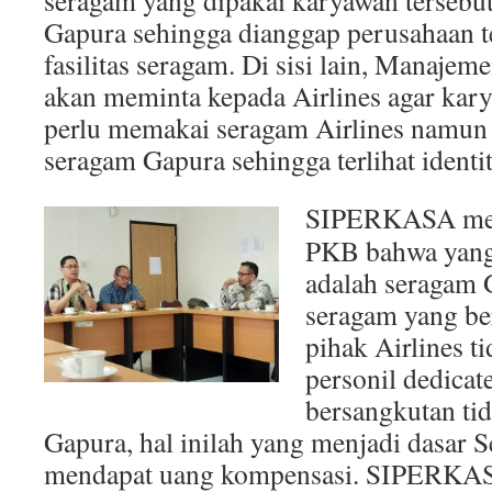
seragam yang dipakai karyawan tersebut
Gapura sehingga dianggap perusahaan 
fasilitas seragam. Di sisi lain, Manaje
akan meminta kepada Airlines agar kar
perlu memakai seragam Airlines namu
seragam Gapura sehingga terlihat identi
S
IPERKASA meni
PKB bahwa yang
adalah seragam 
seragam yang ber
pihak Airlines 
personil dedica
bersangkutan ti
Gapura, hal inilah yang menjadi dasar S
mendapat uang kompensasi. SIPERK