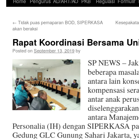
Skip
Home
Pengurus
AD/ART/AO
PKB
Regulasi
Formulir
to
←
Tidak puas pemaparan BOD, SIPERKASA
Kesepakat
content
akan beraksi
Rapat Koordinasi Bersama Uni
Posted on
September 13, 2019
by
SP NEWS – Jakar
beberapa masal
antara lain konse
kompensasi ser
antar anak peru
diselenggarakan
antara Manajem
Personalia (IH) dengan SIPERKASA pad
Gedung GLC Gunung Sahari Jakarta, ya