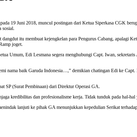
ada 19 Juni 2018, muncul postingan dari Ketua Siperkasa CGK berup
 sosial.
t dangdut itu membuat kejengkelan para
Pengurus Cabang, apalagi Ket
 Ramp joget.
. Ketua Umum, Edi Lesmana segera menghubungi Capt. Iwan, sekretaris
 demi nama baik Garuda Indonesia…,” demikian chatingan Edi ke Capt.
t SP (Surat Pembinaan) dari Direktur Operasi GA.
jaga kredibilitas dan profesionalisme kerja. Tidak tunduk pada hal-h
nindak lanjuti ke pihak GA menunjukkan kepedulian Serikat terhadap 