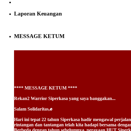
Laporan Keuangan
MESSAGE KETUM
**** MESSAGE KETUM ****
Rekan2 Warrior Siperkasa yang saya banggakan...
Salam Solidaritas,✊
Hari ini tepat 22 tahun Siperkasa hadir mengawal perja
rintangan dan tantangan telah kita hadapi bersama deng
Berbeda dengan tahun sebelumnya, perayaan HUT Sip
tema yang kita usung tersebut memiliki makna bahwa :