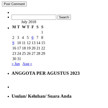
Search
for:
July 2018
M
T
W
T
F
S
S
1
2
3
4
5
6
7
8
9
10
11
12
13
14
15
16
17
18
19
20
21
22
23
24
25
26
27
28
29
30
31
« Jun
Aug »
ANGGOTA PER AGUSTUS 2023
Usulan/ Keluhan/ Suara Anda