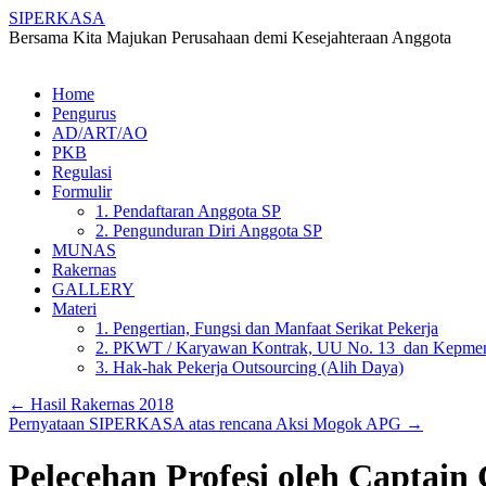
SIPERKASA
Bersama Kita Majukan Perusahaan demi Kesejahteraan Anggota
Skip
Home
to
Pengurus
content
AD/ART/AO
PKB
Regulasi
Formulir
1. Pendaftaran Anggota SP
2. Pengunduran Diri Anggota SP
MUNAS
Rakernas
GALLERY
Materi
1. Pengertian, Fungsi dan Manfaat Serikat Pekerja
2. PKWT / Karyawan Kontrak, UU No. 13 dan Kepmen
3. Hak-hak Pekerja Outsourcing (Alih Daya)
←
Hasil Rakernas 2018
Pernyataan SIPERKASA atas rencana Aksi Mogok APG
→
Pelecehan Profesi oleh Captain