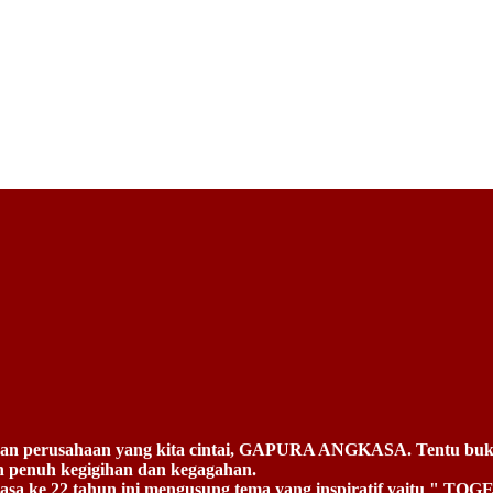
lanan perusahaan yang kita cintai, GAPURA ANGKASA. Tentu buka
an penuh kegigihan dan kegagahan.
erkasa ke 22 tahun ini mengusung tema yang inspiratif y