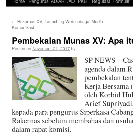
Skip
Home
Pengurus
AD/ART/AO
PKB
Regulasi
Formulir
to
←
Rakernas XV, Launching Web sebagai Media
content
Komunikasi
Pembekalan Munas XV: Apa i
Posted on
November 21, 2017
by
SP NEWS – Cisa
agenda dalam R
pembekalan tent
Kerja Bersama 
oleh Korbid Hu
Arief Supriyadi
kepada para pengurus Siperkasa Cabang
Rakernas sebelum membahas dan usula
dalam rapat komisi.