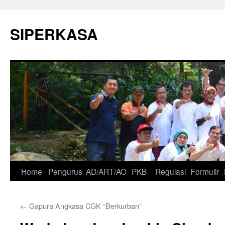
SIPERKASA
Skip
Home
Pengurus
AD/ART/AO
PKB
Regulasi
Formulir
to
←
Gapura Angkasa CGK “Berkurban”
content