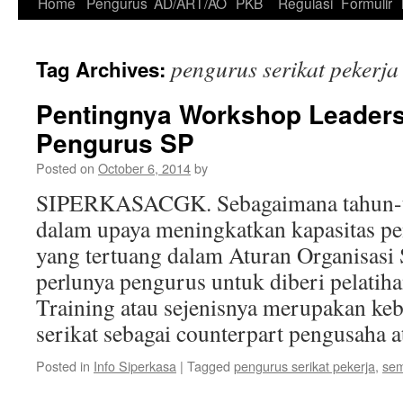
Skip
Home
Pengurus
AD/ART/AO
PKB
Regulasi
Formulir
to
pengurus serikat pekerja
Tag Archives:
content
Pentingnya Workshop Leaders
Pengurus SP
Posted on
October 6, 2014
by
SIPERKASACGK. Sebagaimana tahun-t
dalam upaya meningkatkan kapasitas pe
yang tertuang dalam Aturan Organisasi
perlunya pengurus untuk diberi pelatih
Training atau sejenisnya merupakan ke
serikat sebagai counterpart pengusaha 
Posted in
Info Siperkasa
|
Tagged
pengurus serikat pekerja
,
sem