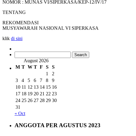
NOMOR : MUNAS VI/SIPERKASA/KEP-12/IV/17
TENTANG
REKOMENDASI
MUSYAWARAH NASIONAL VI SIPERKASA
klik
di sini
Search
for:
August 2026
M
T
W
T
F
S
S
1
2
3
4
5
6
7
8
9
10
11
12
13
14
15
16
17
18
19
20
21
22
23
24
25
26
27
28
29
30
31
« Oct
ANGGOTA PER AGUSTUS 2023