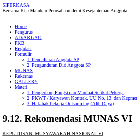
SIPERKASA
Bersama Kita Majukan Perusahaan demi Kesejahteraan Anggota
Skip
Home
to
Pengurus
content
AD/ART/AO
PKB
Regulasi
Formulir
1. Pendaftaran Anggota SP
2. Pengunduran Diri Anggota SP
MUNAS
Rakernas
GALLERY
Materi
1. Pengertian, Fungsi dan Manfaat Serikat Pekerja
2. PKWT / Karyawan Kontrak, UU No. 13 dan Kepmen
3. Hak-hak Pekerja Outsourcing (Alih Daya)
9.12. Rekomendasi MUNAS VI
KEPUTUSAN MUSYAWARAH NASIONAL VI