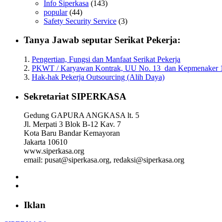
Info Siperkasa
(143)
Dirgahayu Siperkasa ke 22, Semoga Allah SWT Tuhan Yang
popular
(44)
PERUSAHAAN MAJU KARYAWAN SEJAHTERA.
Safety Security Service
(3)
Solidaritas Forever.
Tanya Jawab seputar Serikat Pekerja:
Ketum Siperkasa
--02Dec2021--
1.
Pengertian, Fungsi dan Manfaat Serikat Pekerja
2.
PKWT / Karyawan Kontrak, UU No. 13 dan Kepmenaker 
3.
Hak-hak Pekerja Outsourcing (Alih Daya)
--END--
Sekretariat SIPERKASA
Gedung GAPURA ANGKASA lt. 5
Jl. Merpati 3 Blok B-12 Kav. 7
Kota Baru Bandar Kemayoran
Jakarta 10610
www.siperkasa.org
email: pusat@siperkasa.org, redaksi@siperkasa.org
Iklan