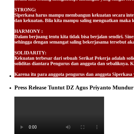
STRONG:
Siperkasa harus mampu membangun kekuatan secara intern
dan kekuatan. Bila kita mampu saling menguatkan maka 
HARMONY :
Dalam berjuang tentu kita tidak bisa berjalan sendiri. S
sehingga dengan semangat saling bekerjasama tersebut a
SOLIDARITY:
Kekuatan terbesar dari sebuah Serikat Pekerja adalah solid
soliditas diantara Pengurus dan anggota dan sebaliknya. 
Karena itu para anggota pengurus dan anggota Siperkasa y
tindakan untuk kemajuan harus terus kita selaraskan demi 
Dirgahayu Siperkasa ke 22, Semoga Allah SWT Tuhan Yang
Press Release Tuntut DZ Agus Priyanto Mundur
PERUSAHAAN MAJU KARYAWAN SEJAHTERA.
Solidaritas Forever.
Ketum Siperkasa
--02Dec2021--
--END--