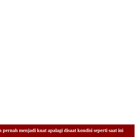
n waktu yang sebentar dan tanpa rintangan. Satu persatu
aitu " TOGETHERNESS, STRONG, HARMONY AND SOLIDARITY"
rnah menjadi kuat apalagi disaat kondisi seperti saat ini