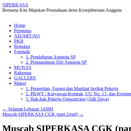
SIPERKASA
Bersama Kita Majukan Perusahaan demi Kesejahteraan Anggota
Skip
Home
to
Pengurus
content
AD/ART/AO
PKB
Regulasi
Formulir
1. Pendaftaran Anggota SP
2. Pengunduran Diri Anggota SP
MUNAS
Rakernas
GALLERY
Materi
1. Pengertian, Fungsi dan Manfaat Serikat Pekerja
2. PKWT / Karyawan Kontrak, UU No. 13 dan Kepmen
3. Hak-hak Pekerja Outsourcing (Alih Daya)
←
Selamat Lebaran 1438H
Muscab SIPERKASA CGK (part 2/end)
→
Muscab SIPERKASA CGK (par