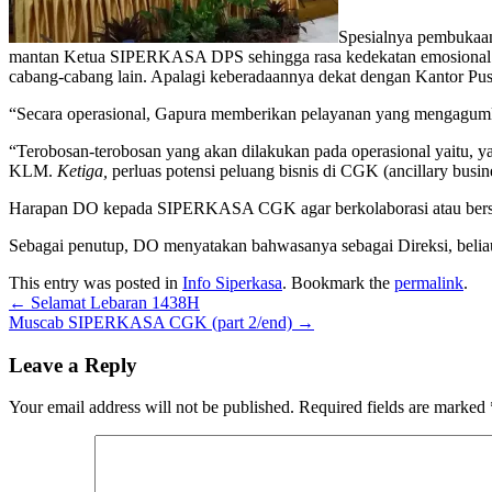
Spesialnya pembukaa
mantan Ketua SIPERKASA DPS sehingga rasa kedekatan emosional 
cabang-cabang lain. Apalagi keberadaannya dekat dengan Kantor Pusa
“Secara operasional, Gapura memberikan pelayanan yang mengagumka
“Terobosan-terobosan yang akan dilakukan pada operasional yaitu, 
KLM.
Ketiga,
perluas potensi peluang bisnis di CGK (ancillary busine
Harapan DO kepada SIPERKASA CGK agar berkolaborasi atau bersiner
Sebagai penutup, DO menyatakan bahwasanya sebagai Direksi, bel
This entry was posted in
Info Siperkasa
. Bookmark the
permalink
.
←
Selamat Lebaran 1438H
Muscab SIPERKASA CGK (part 2/end)
→
Leave a Reply
Your email address will not be published.
Required fields are marked