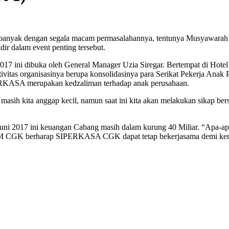
anyak dengan segala macam permasalahannya, tentunya Musyawara
ir dalam event penting tersebut.
2017 ini dibuka oleh General Manager Uzia Siregar. Bertempat di H
as organisasinya berupa konsolidasinya para Serikat Pekerja Anak 
ERKASA merupakan kedzaliman terhadap anak perusahaan.
al itu masih kita anggap kecil, namun saat ini kita akan melakukan sik
i 2017 ini keuangan Cabang masih dalam kurung 40 Miliar. “Apa-apa
. GM CGK berharap SIPERKASA CGK dapat tetap bekerjasama demi ke