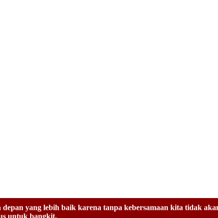
lanan perusahaan yang kita cintai, GAPURA ANGKASA. Tentu buka
an penuh kegigihan dan kegagahan.
erkasa ke 22 tahun ini mengusung tema yang inspiratif y
pan yang lebih baik karena tanpa kebersamaan kita tidak akan pe
us untuk bangkit.