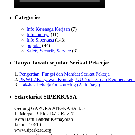
Categories
Info Ketenaga Kerjaan
(7)
Info lainnya
(11)
Info Siperkasa
(143)
popular
(44)
Safety Security Service
(3)
Tanya Jawab seputar Serikat Pekerja:
1.
Pengertian, Fungsi dan Manfaat Serikat Pekerja
2.
PKWT / Karyawan Kontrak, UU No. 13 dan Kepmenaker 
3.
Hak-hak Pekerja Outsourcing (Alih Daya)
Sekretariat SIPERKASA
Gedung GAPURA ANGKASA lt. 5
Jl. Merpati 3 Blok B-12 Kav. 7
Kota Baru Bandar Kemayoran
Jakarta 10610
www.siperkasa.org