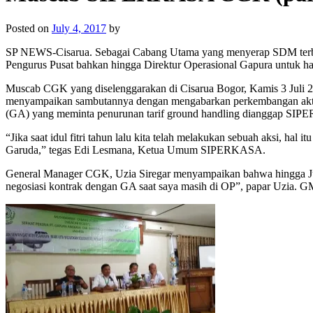
Posted on
July 4, 2017
by
SP NEWS-Cisarua. Sebagai Cabang Utama yang menyerap SDM terb
Pengurus Pusat bahkan hingga Direktur Operasional Gapura untuk had
Muscab CGK yang diselenggarakan di Cisarua Bogor, Kamis 3 Juli 
menyampaikan sambutannya dengan mengabarkan perkembangan aktivit
(GA) yang meminta penurunan tarif ground handling dianggap SIP
“Jika saat idul fitri tahun lalu kita telah melakukan sebuah aksi, h
Garuda,” tegas Edi Lesmana, Ketua Umum SIPERKASA.
General Manager CGK, Uzia Siregar menyampaikan bahwa hingga Jun
negosiasi kontrak dengan GA saat saya masih di OP”, papar Uzia