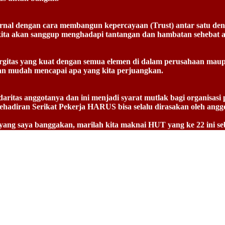
al dengan cara membangun kepercayaan (Trust) antar satu denga
kita akan sanggup menghadapi tantangan dan hambatan sehebat a
inergitas yang kuat dengan semua elemen di dalam perusahaan mau
kan mudah mencapai apa yang kita perjuangkan.
aritas anggotanya dan ini menjadi syarat mutlak bagi organisasi p
Kehadiran Serikat Pekerja HARUS bisa selalu dirasakan oleh anggo
ang saya banggakan, marilah kita maknai HUT yang ke 22 ini sebag
keberlangsungan perusahaan yang kita cintai dan eksistensi organ
 Maha Kuasa melindungi perjuangan kita untuk berubah menjadi